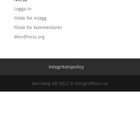
Logga in
Flöde för inlägg
Flöde för kommentarer
WordPress.org
Integritetspolicy
Barrskog AB 2022 © Fotograflisen.se